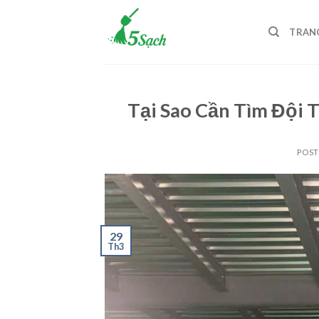
Skip
to
TRAN
content
Tại Sao Cần Tìm Đội 
POS
29
Th3