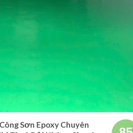
i Công Sơn Epoxy Chuyên
85