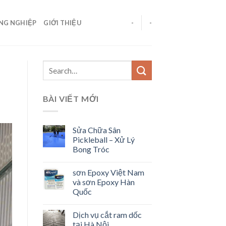
ÔNG NGHIỆP
GIỚI THIỆU
-
-
BÀI VIẾT MỚI
Sửa Chữa Sân
Pickleball – Xử Lý
Bong Tróc
sơn Epoxy Việt Nam
và sơn Epoxy Hàn
Quốc
Dịch vụ cắt ram dốc
tại Hà Nội