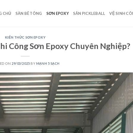
G CHỦ
SÀN BÊ TÔNG
SƠN EPOXY
SÂN PICKLEBALL
VỆ SINH C
KIẾN THỨC SƠN EPOXY
Thi Công Sơn Epoxy Chuyên Nghiệp?
TED ON
29/03/2025
BY
MẠNH 5 SẠCH