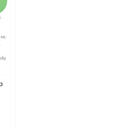
O
 xe,
,
 xảy
p
n