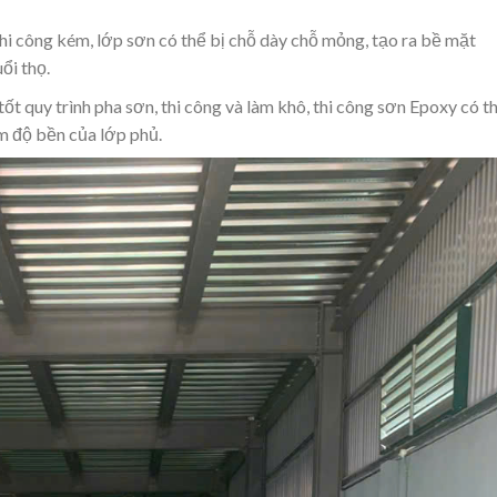
thi công kém, lớp sơn có thể bị chỗ dày chỗ mỏng, tạo ra bề mặt
ổi thọ.
ốt quy trình pha sơn, thi công và làm khô, thi công sơn Epoxy có t
ảm độ bền của lớp phủ.