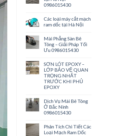
0986015430
Các loại máy cắt mạch
ram dốc tại Hà Nội
Mài Phẳng Sàn Bê
Tông – Giải Pháp Tối
Ưu 0986015430
SƠN LÓT EPOXY –
LỚP BẢO VỆ QUAN
TRỌNG NHẤT
TRƯỚC KHI PHỦ
EPOXY
Dịch Vụ Mài Bê Tông
Ở Bắc Ninh
0986015430
Phân Tích Chi Tiết Các
Loại Mạch Ram Dốc