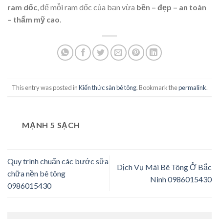
ram dốc
, để mỗi ram dốc của bạn vừa
bền – đẹp – an toàn
– thẩm mỹ cao
.
This entry was posted in
Kiến thức sàn bê tông
. Bookmark the
permalink
.
MẠNH 5 SẠCH
Quy trình chuẩn các bước sữa
Dịch Vụ Mài Bê Tông Ở Bắc
chữa nền bê tông
Ninh 0986015430
0986015430