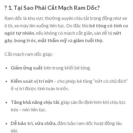
? 1. Tại Sao Phải Cắt Mạch Ram Dốc?
Ram dốc là khu vực thường xuyên chịu tải trọng động như xe
ô tô, xe máy lên xuống liên tục. Do đặc thù
bê tông có tính co
ngót tự nhiên
, nếu không có mạch cắt giãn, sàn dễ bị
nứt
gãy
,
bong tróc
,
mất thẩm mỹ
và
giảm tuổi thọ
.
Cắt mạch ram dốc giúp:
Giảm ứng suất
bên trong khối bê tông.
Kiểm soát vị trí nứt
– cho phép bê tông “nứt có chủ đích”
ở vị trí được tính toán trước.
Tăng khả năng chịu tải
, giúp sàn ổn định hơn khi chịu lực
kéo – nén liên tục.
Dễ bảo trì, sửa chữa
, đảm bảo ram dốc hoạt động lâu
dài.