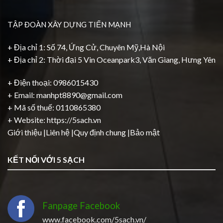
TẬP ĐOÀN XÂY DỰNG TIẾN MẠNH
+ Địa chỉ 1: Số 74, Ứng Cử, Chuyên Mỹ,Hà Nội
+ Địa chỉ 2: Thời đại 5 Vin Oceanpark3, Văn Giang, Hưng Yên
+ Điện thoại: 0986015430
+ Email: manhpt8890@gmail.com
+ Mã số thuế: 0110865380
+ Website:
https://5sach.vn
Giới thiệu
|
Liên hệ
|
Quy định chung
|
Bảo mật
KẾT NỐI VỚI 5 SẠCH
Fanpage Facebook
www.facebook.com/5sach.vn/