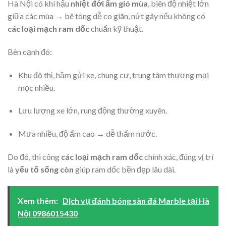
Hà Nội có khí hậu
nhiệt đới ẩm gió mùa
, biên độ nhiệt lớn
giữa các mùa → bê tông dễ co giãn, nứt gãy nếu không có
các loại mạch ram dốc
chuẩn kỹ thuật.
Bên cạnh đó:
Khu đô thị, hầm gửi xe, chung cư, trung tâm thương mại
mọc nhiều.
Lưu lượng xe lớn, rung động thường xuyên.
Mưa nhiều, độ ẩm cao → dễ thấm nước.
Do đó, thi công
các loại mạch ram dốc
chính xác, đúng vị trí
là
yếu tố sống còn
giúp ram dốc bền đẹp lâu dài.
Xem thêm:
Dịch vụ đánh bóng sàn đá Marble tại Hà
Nội 0986015430