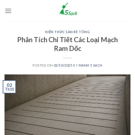
Skip
to
content
KIẾN THỨC SÀN BÊ TÔNG
Phân Tích Chi Tiết Các Loại Mạch
Ram Dốc
POSTED ON
02/10/2025
BY
MẠNH 5 SẠCH
02
Th10