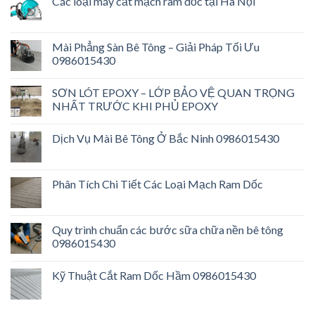
Các loại máy cắt mạch ram dốc tại Hà Nội
Mài Phẳng Sàn Bê Tông – Giải Pháp Tối Ưu
0986015430
SƠN LÓT EPOXY – LỚP BẢO VỆ QUAN TRỌNG
NHẤT TRƯỚC KHI PHỦ EPOXY
Dịch Vụ Mài Bê Tông Ở Bắc Ninh 0986015430
Phân Tích Chi Tiết Các Loại Mạch Ram Dốc
Quy trình chuẩn các bước sữa chữa nền bê tông
0986015430
Kỹ Thuật Cắt Ram Dốc Hầm 0986015430