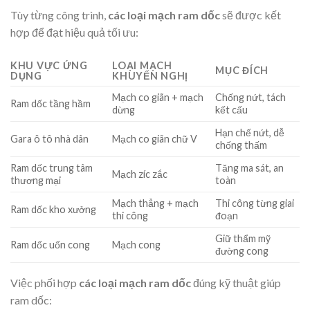
Tùy từng công trình,
các loại mạch ram dốc
sẽ được kết
hợp để đạt hiệu quả tối ưu:
KHU VỰC ỨNG
LOẠI MẠCH
MỤC ĐÍCH
DỤNG
KHUYẾN NGHỊ
Mạch co giãn + mạch
Chống nứt, tách
Ram dốc tầng hầm
dừng
kết cấu
Hạn chế nứt, dễ
Gara ô tô nhà dân
Mạch co giãn chữ V
chống thấm
Ram dốc trung tâm
Tăng ma sát, an
Mạch zíc zắc
thương mại
toàn
Mạch thẳng + mạch
Thi công từng giai
Ram dốc kho xưởng
thi công
đoạn
Giữ thẩm mỹ
Ram dốc uốn cong
Mạch cong
đường cong
Việc phối hợp
các loại mạch ram dốc
đúng kỹ thuật giúp
ram dốc: