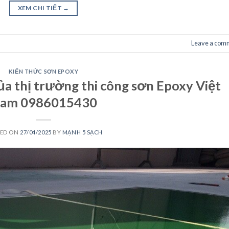
XEM CHI TIẾT
→
Leave a com
KIẾN THỨC SƠN EPOXY
ủa thị trường thi công sơn Epoxy Việt
am 0986015430
TED ON
27/04/2025
BY
MẠNH 5 SẠCH