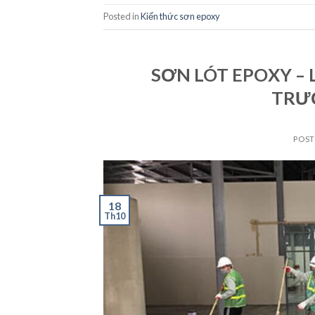
Posted in
Kiến thức sơn epoxy
SƠN LÓT EPOXY –
TRƯ
POS
18
Th10