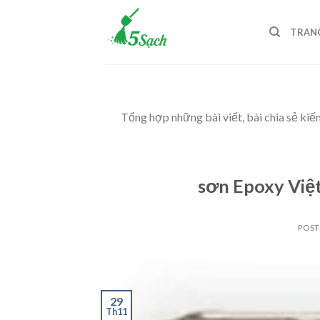
Skip
to
TRAN
content
Tổng hợp những bài viết, bài chia sẻ kiế
sơn Epoxy Việ
POS
29
Th11