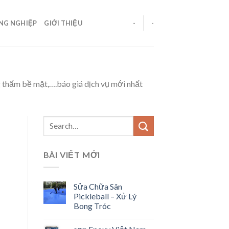
ÔNG NGHIỆP
GIỚI THIỆU
-
-
ng thấm bề mặt,….báo giá dịch vụ mới nhất
BÀI VIẾT MỚI
Sửa Chữa Sân
Pickleball – Xử Lý
Bong Tróc