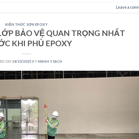
Leave a com
KIẾN THỨC SƠN EPOXY
 LỚP BẢO VỆ QUAN TRỌNG NHẤT
ỚC KHI PHỦ EPOXY
TED ON
18/10/2025
BY
MẠNH 5 SẠCH