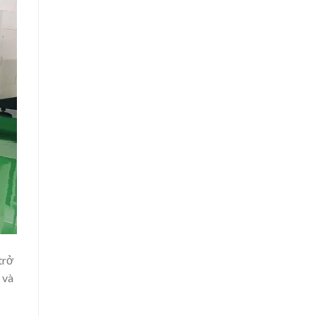
trở
 và