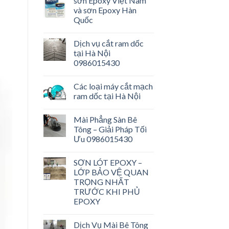
sơn Epoxy Việt Nam
và sơn Epoxy Hàn
Quốc
Dịch vụ cắt ram dốc
tại Hà Nội
0986015430
Các loại máy cắt mạch
ram dốc tại Hà Nội
Mài Phẳng Sàn Bê
Tông – Giải Pháp Tối
Ưu 0986015430
SƠN LÓT EPOXY –
LỚP BẢO VỆ QUAN
TRỌNG NHẤT
TRƯỚC KHI PHỦ
EPOXY
Dịch Vụ Mài Bê Tông