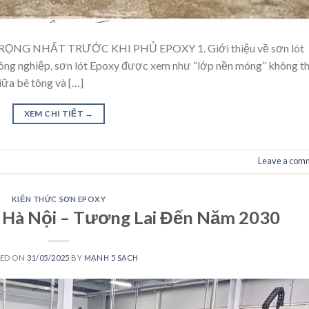
NG NHẤT TRƯỚC KHI PHỦ EPOXY 1. Giới thiệu về sơn lót
công nghiệp, sơn lót Epoxy được xem như “lớp nền móng” không t
iữa bê tông và […]
XEM CHI TIẾT
→
Leave a com
KIẾN THỨC SƠN EPOXY
 Hà Nội – Tương Lai Đến Năm 2030
TED ON
31/05/2025
BY
MẠNH 5 SẠCH