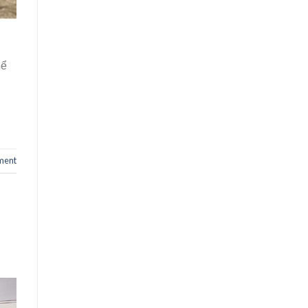
hể
ment