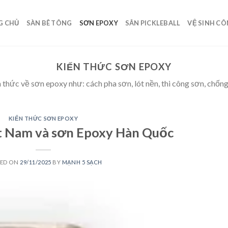
G CHỦ
SÀN BÊ TÔNG
SƠN EPOXY
SÂN PICKLEBALL
VỆ SINH C
KIẾN THỨC SƠN EPOXY
n thức về sơn epoxy như: cách pha sơn, lót nền, thi công sơn, chố
KIẾN THỨC SƠN EPOXY
t Nam và sơn Epoxy Hàn Quốc
TED ON
29/11/2025
BY
MẠNH 5 SẠCH