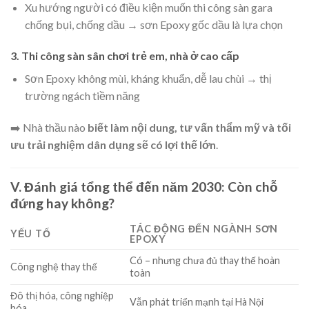
Xu hướng người có điều kiện muốn thi công sàn gara
chống bụi, chống dầu → sơn Epoxy gốc dầu là lựa chọn
3. Thi công sàn sân chơi trẻ em, nhà ở cao cấp
Sơn Epoxy không mùi, kháng khuẩn, dễ lau chùi → thị
trường ngách tiềm năng
➡️ Nhà thầu nào
biết làm nội dung, tư vấn thẩm mỹ và tối
ưu trải nghiệm dân dụng sẽ có lợi thế lớn
.
V. Đánh giá tổng thể đến năm 2030: Còn chỗ
đứng hay không?
TÁC ĐỘNG ĐẾN NGÀNH SƠN
YẾU TỐ
EPOXY
Có – nhưng chưa đủ thay thế hoàn
Công nghệ thay thế
toàn
Đô thị hóa, công nghiệp
Vẫn phát triển mạnh tại Hà Nội
hóa