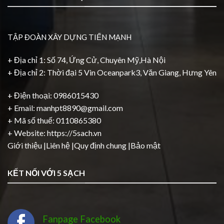
TẬP ĐOÀN XÂY DỰNG TIẾN MẠNH
+ Địa chỉ 1: Số 74, Ứng Cử, Chuyên Mỹ,Hà Nội
+ Địa chỉ 2: Thời đại 5 Vin Oceanpark3, Văn Giang, Hưng Yên
+ Điện thoại: 0986015430
+ Email: manhpt8890@gmail.com
+ Mã số thuế: 0110865380
+ Website:
https://5sach.vn
Giới thiệu
|
Liên hệ
|
Quy định chung
|
Bảo mật
KẾT NỐI VỚI 5 SẠCH
Fanpage Facebook