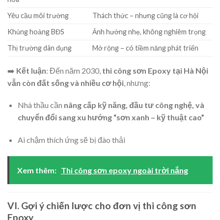
Yêu cầu môi trường
Thách thức – nhưng cũng là cơ hội
Khủng hoảng BĐS
Ảnh hưởng nhẹ, không nghiêm trọng
Thị trường dân dụng
Mở rộng – có tiềm năng phát triển
➡️
Kết luận
: Đến năm 2030,
thi công sơn Epoxy tại Hà Nội
vẫn còn đất sống và nhiều cơ hội
, nhưng:
Nhà thầu cần
nâng cấp kỹ năng, đầu tư công nghệ, và
chuyển đổi sang xu hướng “sơn xanh – kỹ thuật cao”
Ai chậm thích ứng sẽ bị đào thải
Xem thêm:
Thi công sơn epoxy ngoài trời nắng
VI. Gợi ý chiến lược cho đơn vị thi công sơn
Epoxy