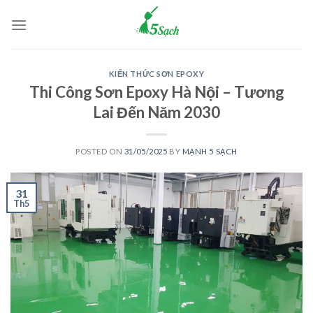
Skip
to
content
KIẾN THỨC SƠN EPOXY
Thi Công Sơn Epoxy Hà Nội – Tương
Lai Đến Năm 2030
POSTED ON
31/05/2025
BY
MẠNH 5 SẠCH
31
Th5