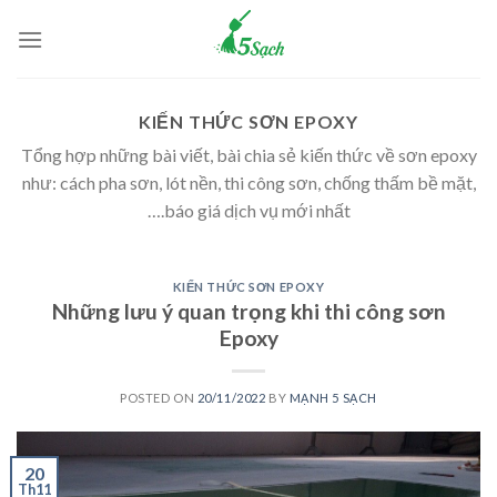
Skip
to
content
KIẾN THỨC SƠN EPOXY
Tổng hợp những bài viết, bài chia sẻ kiến thức về sơn epoxy
như: cách pha sơn, lót nền, thi công sơn, chống thấm bề mặt,
….báo giá dịch vụ mới nhất
KIẾN THỨC SƠN EPOXY
Những lưu ý quan trọng khi thi công sơn
Epoxy
POSTED ON
20/11/2022
BY
MẠNH 5 SẠCH
20
Th11