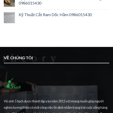
0986015430
Kỹ Thuật Cắt Ram Dốc Hầm 0986015430
VỀ CHÚNG TÔI
Vệ sinh 5 Sạch được thành lập vào năm 2015 với mong muốn giúp người
nghèo lương thiện có một công việc ổn định nhằm trang trải cuộc sống hàng