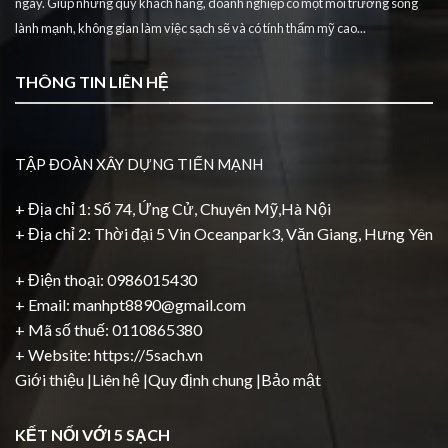
ngày. Giúp những quý khách hàng, doanh nghiệp có một môi trường sống
lành mạnh, không gian làm việc sạch sẽ và có tính thẩm mỹ cao...
THÔNG TIN LIÊN HỆ
TẬP ĐOÀN XÂY DỰNG TIẾN MẠNH
+ Địa chỉ 1: Số 74, Ứng Cử, Chuyên Mỹ,Hà Nội
+ Địa chỉ 2: Thời đại 5 Vin Oceanpark3, Văn Giang, Hưng Yên
+ Điện thoại: 0986015430
+ Email: manhpt8890@gmail.com
+ Mã số thuế: 0110865380
+ Website:
https://5sach.vn
Giới thiệu
|
Liên hệ
|
Quy định chung
|
Bảo mật
KẾT NỐI VỚI 5 SẠCH