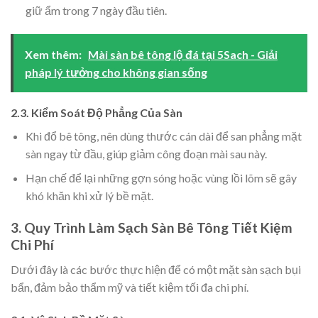
giữ ẩm trong 7 ngày đầu tiên.
Xem thêm:
Mài sàn bê tông lộ đá tại 5Sach - Giải
pháp lý tưởng cho không gian sống
2.3. Kiểm Soát Độ Phẳng Của Sàn
Khi đổ bê tông, nên dùng thước cán dài để san phẳng mặt
sàn ngay từ đầu, giúp giảm công đoạn mài sau này.
Hạn chế để lại những gợn sóng hoặc vùng lồi lõm sẽ gây
khó khăn khi xử lý bề mặt.
3. Quy Trình Làm Sạch Sàn Bê Tông Tiết Kiệm
Chi Phí
Dưới đây là các bước thực hiện để có một mặt sàn sạch bụi
bẩn, đảm bảo thẩm mỹ và tiết kiệm tối đa chi phí.