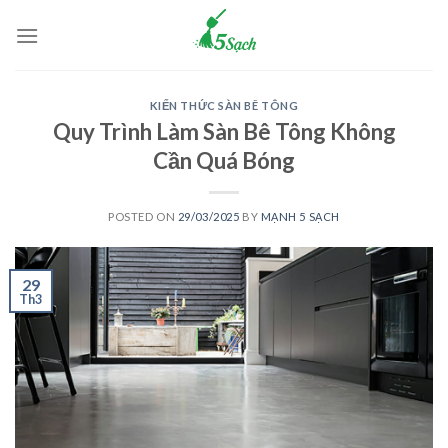
Skip
to
content
KIẾN THỨC SÀN BÊ TÔNG
Quy Trình Làm Sàn Bê Tông Không
Cần Quá Bóng
POSTED ON
29/03/2025
BY
MẠNH 5 SẠCH
29
Th3