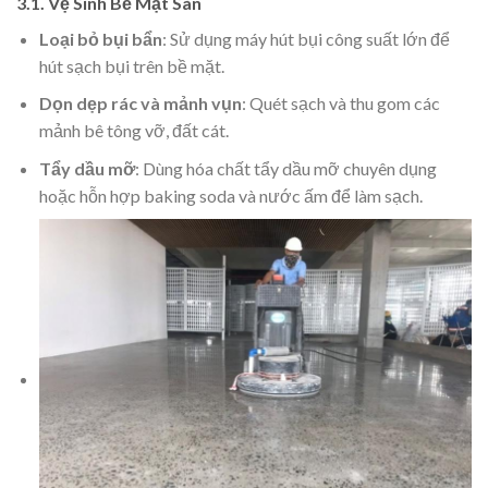
3.1. Vệ Sinh Bề Mặt Sàn
Loại bỏ bụi bẩn
: Sử dụng máy hút bụi công suất lớn để
hút sạch bụi trên bề mặt.
Dọn dẹp rác và mảnh vụn
: Quét sạch và thu gom các
mảnh bê tông vỡ, đất cát.
Tẩy dầu mỡ
: Dùng hóa chất tẩy dầu mỡ chuyên dụng
hoặc hỗn hợp baking soda và nước ấm để làm sạch.