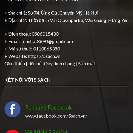
+ Địa chỉ 1: Số 74, Ứng Cử, Chuyên Mỹ,Hà Nội
+ Địa chỉ 2: Thời đại 5 Vin Oceanpark3, Văn Giang, Hưng Yên
+ Điện thoại: 0986015430
+ Email: manhpt8890@gmail.com
+ Mã số thuế: 0110865380
+ Website:
https://5sach.vn
Giới thiệu
|
Liên hệ
|
Quy định chung
|
Bảo mật
KẾT NỐI VỚI 5 SẠCH
Fanpage Facebook
www.facebook.com/5sach.vn/
VỆ SINH 5 SẠCH