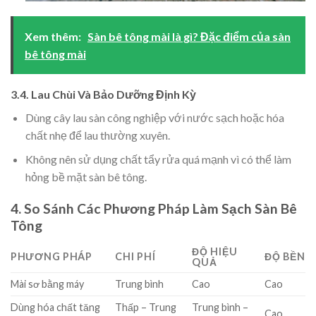
Xem thêm:
Sàn bê tông mài là gì? Đặc điểm của sàn
bê tông mài
3.4. Lau Chùi Và Bảo Dưỡng Định Kỳ
Dùng cây lau sàn công nghiệp với nước sạch hoặc hóa
chất nhẹ để lau thường xuyên.
Không nên sử dụng chất tẩy rửa quá mạnh vì có thể làm
hỏng bề mặt sàn bê tông.
4. So Sánh Các Phương Pháp Làm Sạch Sàn Bê
Tông
ĐỘ HIỆU
PHƯƠNG PHÁP
CHI PHÍ
ĐỘ BỀN
QUẢ
Mài sơ bằng máy
Trung bình
Cao
Cao
Dùng hóa chất tăng
Thấp – Trung
Trung bình –
Cao