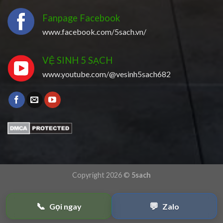
Fanpage Facebook
www.facebook.com/5sach.vn/
VỆ SINH 5 SẠCH
www.youtube.com/@vesinh5sach682
Copyright 2026 ©
5sach
📞
💬
Gọi ngay
Zalo