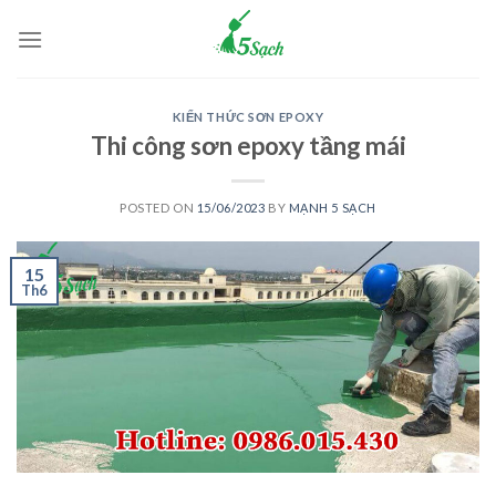
Skip
to
content
KIẾN THỨC SƠN EPOXY
Thi công sơn epoxy tầng mái
POSTED ON
15/06/2023
BY
MẠNH 5 SẠCH
15
Th6