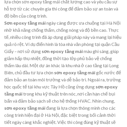
lựa chọn sơn epoxy tầng mái chất lượng cao và yêu cầu sự
hỗ trợ từ các chuyên gia thi công để đảm bảo sự an toàn và
độ bền của công trình.
Sơn epoxy tầng mái
ngày càng được ưa chuộng tại Hà Nội
nhờ khả năng chống thấm, chống nóng và độ bền cao. Thực
tế, nhiều công trình đã áp dụng giải pháp này và mang lại hiệu
quả rõ rệt. Ví dụ điển hình là tòa nhà văn phòng tại quận Cầu
Giấy – nơi sử dụng
sơn epoxy tầng mái
màu ghi sáng, giúp
giảm hấp thụ nhiệt, đồng thời tạo lớp phủ bảo vệ chống
thấm lâu dài. Một dự án khác là khu nhà ở cao tầng tại Long
Biên, chủ đầu tư lựa chọn
sơn epoxy tầng mái
gốc nước để
đảm bảo an toàn môi trường và dễ bảo trì. Ngoài ra, trường
học quốc tế tại khu vực Tây Hồ cũng ứng dụng
sơn epoxy
tầng mái
trong khu kỹ thuật trên nóc, nơi cần hạn chế bụi
bẩn và đảm bảo sạch sẽ cho hệ thống HVAC. Nhìn chung,
sơn epoxy tầng mái
đang là lựa chọn thông minh cho các
công trình hiện đại ở Hà Nội, đặc biệt trong bối cảnh thời
tiết ngày càng khắc nghiệt. Việc thi công đúng kỹ thuật sẽ