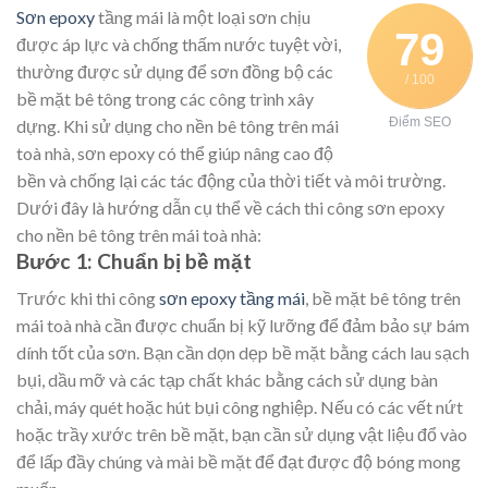
Sơn epoxy
tầng mái là một loại sơn chịu
79
được áp lực và chống thấm nước tuyệt vời,
thường được sử dụng để sơn đồng bộ các
/ 100
bề mặt bê tông trong các công trình xây
Điểm SEO
dựng. Khi sử dụng cho nền bê tông trên mái
toà nhà, sơn epoxy có thể giúp nâng cao độ
bền và chống lại các tác động của thời tiết và môi trường.
Dưới đây là hướng dẫn cụ thể về cách thi công sơn epoxy
cho nền bê tông trên mái toà nhà:
Bước 1: Chuẩn bị bề mặt
Trước khi thi công
sơn epoxy tầng mái
, bề mặt bê tông trên
mái toà nhà cần được chuẩn bị kỹ lưỡng để đảm bảo sự bám
dính tốt của sơn. Bạn cần dọn dẹp bề mặt bằng cách lau sạch
bụi, dầu mỡ và các tạp chất khác bằng cách sử dụng bàn
chải, máy quét hoặc hút bụi công nghiệp. Nếu có các vết nứt
hoặc trầy xước trên bề mặt, bạn cần sử dụng vật liệu đổ vào
để lấp đầy chúng và mài bề mặt để đạt được độ bóng mong