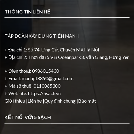
THÔNG TIN LIÊN HỆ
TẬP ĐOÀN XÂY DỰNG TIẾN MẠNH
+ Địa chỉ 1: Số 74, Ứng Cử, Chuyên Mỹ,Hà Nội
+ Địa chỉ 2: Thời đại 5 Vin Oceanpark3, Văn Giang, Hưng Yên
+ Điện thoại: 0986015430
+ Email: manhpt8890@gmail.com
+ Mã số thuế: 0110865380
+ Website:
https://5sach.vn
Giới thiệu
|
Liên hệ
|
Quy định chung
|
Bảo mật
KẾT NỐI VỚI 5 SẠCH