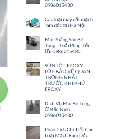
0986015430
Các loại máy cắt mạch
ram dốc tại Hà Nội
Mài Phẳng Sàn Bê
Tông – Giải Pháp Tối
Ưu 0986015430
SƠN LÓT EPOXY –
LỚP BẢO VỆ QUAN
TRỌNG NHẤT
TRƯỚC KHI PHỦ
EPOXY
Dịch Vụ Mài Bê Tông
Ở Bắc Ninh
O
0986015430
Phân Tích Chi Tiết Các
Loại Mạch Ram Dốc