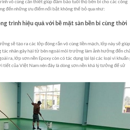
trình vô cùng cần thiết giúp đảm bảo tuổi thọ bền bỉ cho các công
mang đến những ưu điểm nổi bật không thể bỏ qua như:
ng trình hiệu quả với bề mặt sàn bền bỉ cùng thời
ởng sẽ tạo ra các lớp đóng rắn vô cùng liền mạch, lớp này sẽ giú
 tác nhân gây hại từ bên ngoài môi trường làm ảnh hưởng đến ch
ài ra, lớp sơn nền Epoxy còn có tác dụng lại lại các loại vi khuẩn
i tiết của Việt Nam nên đây là dòng sơn nền khá lý tưởng để sử