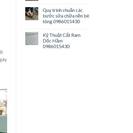
Quy trình chuẩn các
bước sữa chữa nền bê
tông 0986015430
Kỹ Thuật Cắt Ram
Dốc Hầm
p
0986015430
ất
 gây