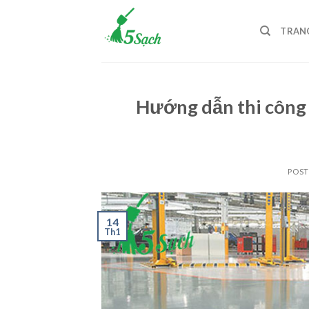
Skip
to
TRAN
content
Hướng dẫn thi công
POS
14
Th1