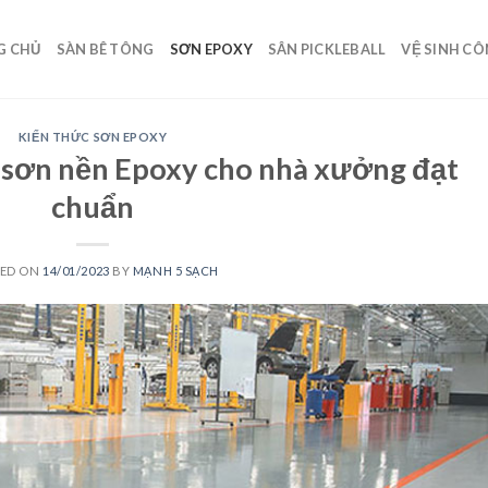
G CHỦ
SÀN BÊ TÔNG
SƠN EPOXY
SÂN PICKLEBALL
VỆ SINH C
KIẾN THỨC SƠN EPOXY
 sơn nền Epoxy cho nhà xưởng đạt
chuẩn
TED ON
14/01/2023
BY
MẠNH 5 SẠCH