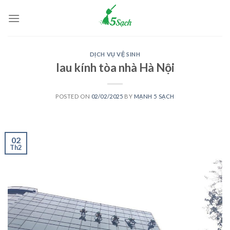
Skip
to
content
DỊCH VỤ VỆ SINH
lau kính tòa nhà Hà Nội
POSTED ON
02/02/2025
BY
MẠNH 5 SẠCH
02
Th2