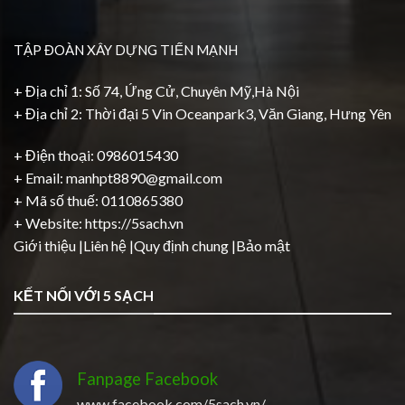
TẬP ĐOÀN XÂY DỰNG TIẾN MẠNH
+ Địa chỉ 1: Số 74, Ứng Cử, Chuyên Mỹ,Hà Nội
+ Địa chỉ 2: Thời đại 5 Vin Oceanpark3, Văn Giang, Hưng Yên
+ Điện thoại: 0986015430
+ Email: manhpt8890@gmail.com
+ Mã số thuế: 0110865380
+ Website:
https://5sach.vn
Giới thiệu
|
Liên hệ
|
Quy định chung
|
Bảo mật
KẾT NỐI VỚI 5 SẠCH
Fanpage Facebook
www.facebook.com/5sach.vn/