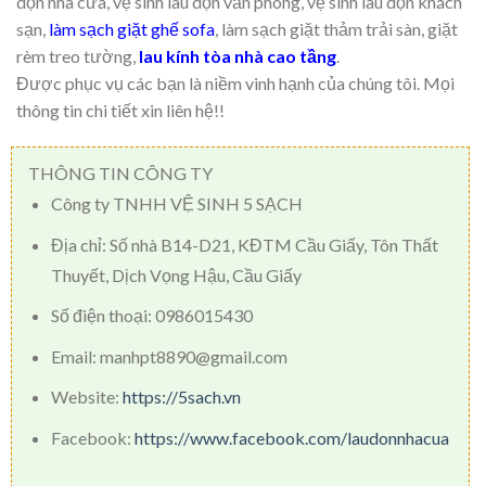
dọn nhà cửa, vệ sinh lau dọn văn phòng, vệ sinh lau dọn khách
sạn,
làm sạch giặt ghế sofa
, làm sạch giặt thảm trải sàn, giặt
rèm treo tường,
lau kính tòa nhà cao tầng
.
Được phục vụ các bạn là niềm vinh hạnh của chúng tôi. Mọi
thông tin chi tiết xin liên hệ!!
THÔNG TIN CÔNG TY
Công ty TNHH VỆ SINH 5 SẠCH
Địa chỉ: Số nhà B14-D21, KĐTM Cầu Giấy, Tôn Thất
Thuyết, Dịch Vọng Hậu, Cầu Giấy
Số điện thoại: 0986015430
Email: manhpt8890@gmail.com
Website:
https://5sach.vn
Facebook:
https://www.facebook.com/laudonnhacua