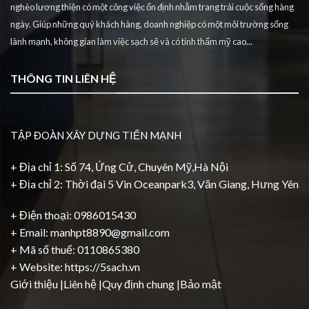
nghèo lương thiện có một công việc ổn định nhằm trang trải cuộc sống hàng
ngày. Giúp những quý khách hàng, doanh nghiệp có một môi trường sống
lành mạnh, không gian làm việc sạch sẽ và có tính thẩm mỹ cao...
THÔNG TIN LIÊN HỆ
TẬP ĐOÀN XÂY DỰNG TIẾN MẠNH
+ Địa chỉ 1: Số 74, Ứng Cử, Chuyên Mỹ,Hà Nội
+ Địa chỉ 2: Thời đại 5 Vin Oceanpark3, Văn Giang, Hưng Yên
+ Điện thoại: 0986015430
+ Email: manhpt8890@gmail.com
+ Mã số thuế: 0110865380
+ Website:
https://5sach.vn
Giới thiệu
|
Liên hệ
|
Quy định chung
|
Bảo mật