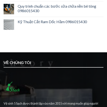
Quy trình chuẩn các bước sữa chữa nền bê tông
0986015430
Kỹ Thuật Cắt Ram Dốc Hầm 0986015430
VỀ CHÚNG TÔI
Vệ sinh 5 Sạch được thành lập vào năm 2015 với mong muốn giúp người