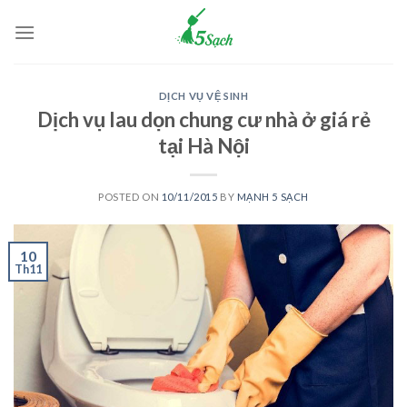
Skip
to
content
DỊCH VỤ VỆ SINH
Dịch vụ lau dọn chung cư nhà ở giá rẻ
tại Hà Nội
POSTED ON
10/11/2015
BY
MẠNH 5 SẠCH
10
Th11