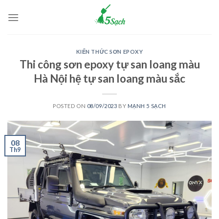
Skip
to
content
KIẾN THỨC SƠN EPOXY
Thi công sơn epoxy tự san loang màu
Hà Nội hệ tự san loang màu sắc
POSTED ON
08/09/2023
BY
MẠNH 5 SẠCH
08
Th9