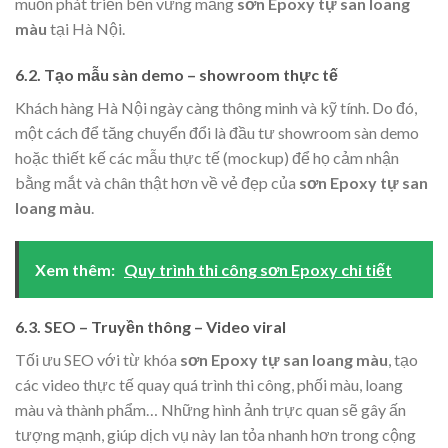
muốn phát triển bền vững mảng
sơn Epoxy tự san loang
màu
tại Hà Nội.
6.2. Tạo mẫu sàn demo – showroom thực tế
Khách hàng Hà Nội ngày càng thông minh và kỹ tính. Do đó,
một cách để tăng chuyển đổi là đầu tư showroom sàn demo
hoặc thiết kế các mẫu thực tế (mockup) để họ cảm nhận
bằng mắt và chân thật hơn về vẻ đẹp của
sơn Epoxy tự san
loang màu
.
Xem thêm:
Quy trình thi công sơn Epoxy chi tiết
6.3. SEO – Truyền thông – Video viral
Tối ưu SEO với từ khóa
sơn Epoxy tự san loang màu
, tạo
các video thực tế quay quá trình thi công, phối màu, loang
màu và thành phẩm… Những hình ảnh trực quan sẽ gây ấn
tượng mạnh, giúp dịch vụ này lan tỏa nhanh hơn trong cộng