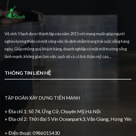
Vệ sinh 5 Sạch được thành lập vào năm 2015 với mong muốn giúp người
nghèo lương thiện có một công việc ổn định nhằm trang trải cuộc sống hàng
ngày. Giúp những quý khách hàng, doanh nghiệp có một môi trường sống
lành mạnh, không gian làm việc sạch sẽ và có tính thẩm mỹ cao...
THÔNG TIN LIÊN HỆ
TẬP ĐOÀN XÂY DỰNG TIẾN MẠNH
+ Địa chỉ 1: Số 74, Ứng Cử, Chuyên Mỹ,Hà Nội
+ Địa chỉ 2: Thời đại 5 Vin Oceanpark3, Văn Giang, Hưng Yên
+ Điện thoại: 0986015430