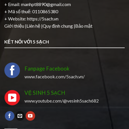
+ Email: manhpt8890@gmail.com
+ Mã số thuế: 0110865380
+ Website:
https://5sach.vn
Giới thiệu
|
Liên hệ
|
Quy định chung
|
Bảo mật
KẾT NỐI VỚI 5 SẠCH
Fanpage Facebook
www.facebook.com/5sach.vn/
VỆ SINH 5 SẠCH
www.youtube.com/@vesinh5sach682