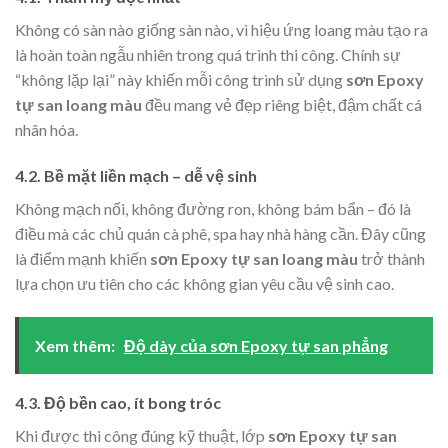
Không có sàn nào giống sàn nào, vì hiệu ứng loang màu tạo ra
là hoàn toàn ngẫu nhiên trong quá trình thi công. Chính sự
“không lặp lại” này khiến mỗi công trình sử dụng
sơn Epoxy
tự san loang màu
đều mang vẻ đẹp riêng biệt, đậm chất cá
nhân hóa.
4.2. Bề mặt liền mạch – dễ vệ sinh
Không mạch nối, không đường ron, không bám bẩn – đó là
điều mà các chủ quán cà phê, spa hay nhà hàng cần. Đây cũng
là điểm mạnh khiến
sơn Epoxy tự san loang màu
trở thành
lựa chọn ưu tiên cho các không gian yêu cầu vệ sinh cao.
Xem thêm:
Độ dày của sơn Epoxy tự san phẳng
4.3. Độ bền cao, ít bong tróc
Khi được thi công đúng kỹ thuật, lớp
sơn Epoxy tự san