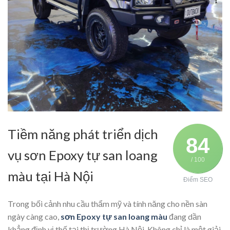
Tiềm năng phát triển dịch
84
vụ sơn Epoxy tự san loang
/ 100
màu tại Hà Nội
Điểm SEO
Trong bối cảnh nhu cầu thẩm mỹ và tính năng cho nền sàn
ngày càng cao,
sơn Epoxy tự san loang màu
đang dần
khẳng định vị thế tại thị trường Hà Nội. Không chỉ là một giải