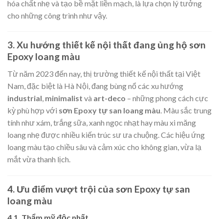
hóa chất nhẹ và tạo bề mặt liền mạch, là lựa chọn lý tưởng
cho những công trình như vậy.
3. Xu hướng thiết kế nội thất đang ủng hộ sơn
Epoxy loang màu
Từ năm 2023 đến nay, thị trường thiết kế nội thất tại Việt
Nam, đặc biệt là Hà Nội, đang bùng nổ các xu hướng
industrial
,
minimalist
và
art-deco
– những phong cách cực
kỳ phù hợp với
sơn Epoxy tự san loang màu
. Màu sắc trung
tính như xám, trắng sữa, xanh ngọc nhạt hay màu xi măng
loang nhẹ được nhiều kiến trúc sư ưa chuộng. Các hiệu ứng
loang màu tạo chiều sâu và cảm xúc cho không gian, vừa lạ
mắt vừa thanh lịch.
4. Ưu điểm vượt trội của sơn Epoxy tự san
loang màu
4.1. Thẩm mỹ độc nhất