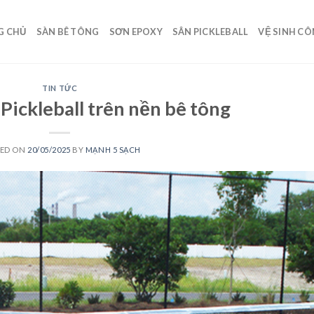
G CHỦ
SÀN BÊ TÔNG
SƠN EPOXY
SÂN PICKLEBALL
VỆ SINH C
TIN TỨC
 Pickleball trên nền bê tông
TED ON
20/05/2025
BY
MẠNH 5 SẠCH