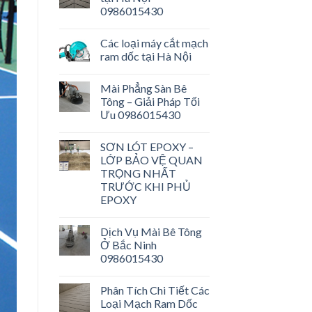
0986015430
Các loại máy cắt mạch
ram dốc tại Hà Nội
Mài Phẳng Sàn Bê
Tông – Giải Pháp Tối
Ưu 0986015430
SƠN LÓT EPOXY –
LỚP BẢO VỆ QUAN
TRỌNG NHẤT
TRƯỚC KHI PHỦ
EPOXY
Dịch Vụ Mài Bê Tông
Ở Bắc Ninh
0986015430
Phân Tích Chi Tiết Các
Loại Mạch Ram Dốc