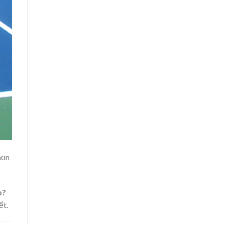
họn
o?
ết.