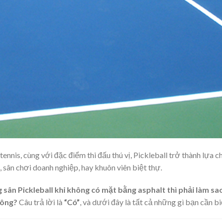
tennis, cùng với đặc điểm thi đấu thú vị, Pickleball trở thành lựa c
 sân chơi doanh nghiệp, hay khuôn viên biệt thự.
 sân Pickleball khi không có mặt bằng asphalt thì phải làm sa
hông?
Câu trả lời là
“Có”
, và dưới đây là tất cả những gì bạn cần bi