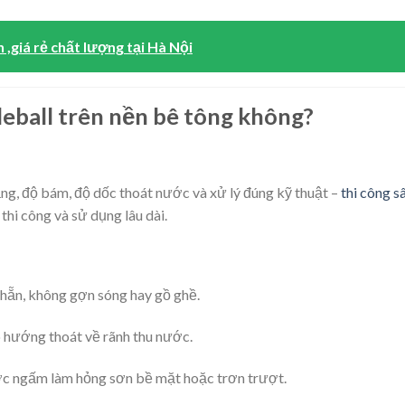
n ,giá rẻ chất lượng tại Hà Nội
kleball trên nền bê tông không?
ng, độ bám, độ dốc thoát nước và xử lý đúng kỹ thuật –
thi công s
thi công và sử dụng lâu dài.
nhẵn, không gợn sóng hay gồ ghề.
o hướng thoát về rãnh thu nước.
ước ngấm làm hỏng sơn bề mặt hoặc trơn trượt.