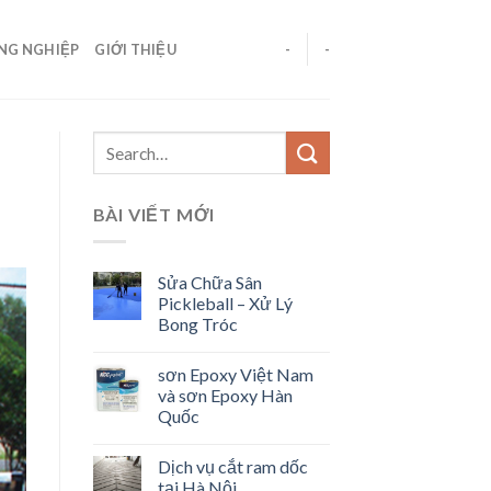
ÔNG NGHIỆP
GIỚI THIỆU
-
-
BÀI VIẾT MỚI
Sửa Chữa Sân
Pickleball – Xử Lý
Bong Tróc
sơn Epoxy Việt Nam
và sơn Epoxy Hàn
Quốc
Dịch vụ cắt ram dốc
tại Hà Nội