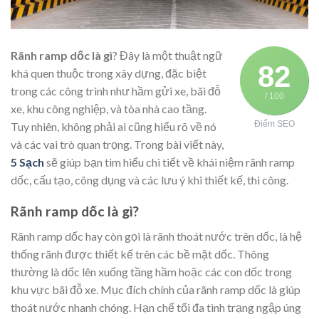
Rãnh ramp dốc là gì
? Đây là một thuật ngữ
82
khá quen thuộc trong xây dựng, đặc biệt
trong các công trình như hầm gửi xe, bãi đỗ
/ 100
xe, khu công nghiệp, và tòa nhà cao tầng.
Điểm SEO
Tuy nhiên, không phải ai cũng hiểu rõ về nó
và các vai trò quan trọng. Trong bài viết này,
5 Sạch
sẽ giúp bạn tìm hiểu chi tiết về khái niệm rãnh ramp
dốc, cấu tạo, công dụng và các lưu ý khi thiết kế, thi công.
Rãnh ramp dốc là gì?
Rãnh ramp dốc hay còn gọi là rãnh thoát nước trên dốc, là hệ
thống rãnh được thiết kế trên các bề mặt dốc. Thông
thường là dốc lên xuống tầng hầm hoặc các con dốc trong
khu vực bãi đỗ xe. Mục đích chính của rãnh ramp dốc là giúp
thoát nước nhanh chóng. Hạn chế tối đa tình trạng ngập úng