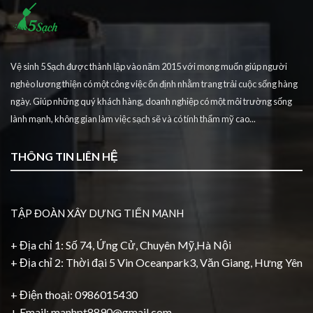
Vệ sinh 5 Sạch được thành lập vào năm 2015 với mong muốn giúp người
nghèo lương thiện có một công việc ổn định nhằm trang trải cuộc sống hàng
ngày. Giúp những quý khách hàng, doanh nghiệp có một môi trường sống
lành mạnh, không gian làm việc sạch sẽ và có tính thẩm mỹ cao...
THÔNG TIN LIÊN HỆ
TẬP ĐOÀN XÂY DỰNG TIẾN MẠNH
+ Địa chỉ 1: Số 74, Ứng Cử, Chuyên Mỹ,Hà Nội
+ Địa chỉ 2: Thời đại 5 Vin Oceanpark3, Văn Giang, Hưng Yên
+ Điện thoại: 0986015430
+ Email: manhpt8890@gmail.com