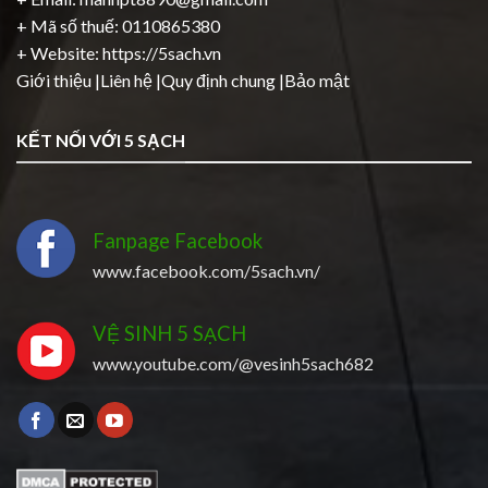
+ Mã số thuế: 0110865380
+ Website:
https://5sach.vn
Giới thiệu
|
Liên hệ
|
Quy định chung
|
Bảo mật
KẾT NỐI VỚI 5 SẠCH
Fanpage Facebook
www.facebook.com/5sach.vn/
VỆ SINH 5 SẠCH
www.youtube.com/@vesinh5sach682