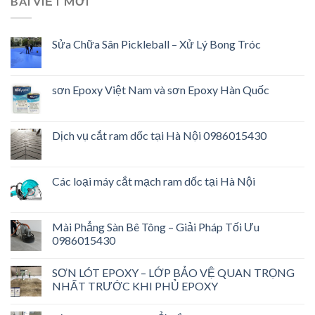
BÀI VIẾT MỚI
Sửa Chữa Sân Pickleball – Xử Lý Bong Tróc
sơn Epoxy Việt Nam và sơn Epoxy Hàn Quốc
Dịch vụ cắt ram dốc tại Hà Nội 0986015430
Các loại máy cắt mạch ram dốc tại Hà Nội
Mài Phẳng Sàn Bê Tông – Giải Pháp Tối Ưu
0986015430
SƠN LÓT EPOXY – LỚP BẢO VỆ QUAN TRỌNG
NHẤT TRƯỚC KHI PHỦ EPOXY