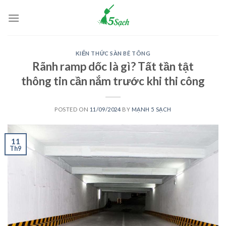
Skip
to
content
KIẾN THỨC SÀN BÊ TÔNG
Rãnh ramp dốc là gì? Tất tần tật
thông tin cần nắm trước khi thi công
POSTED ON
11/09/2024
BY
MẠNH 5 SẠCH
11
Th9