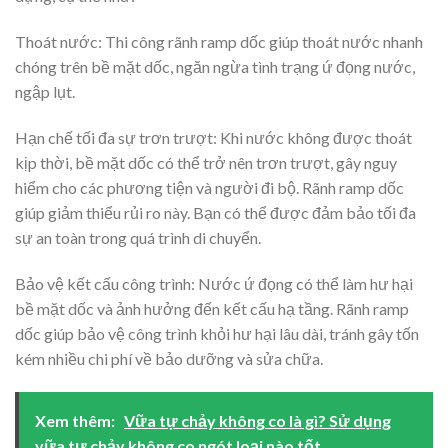
Thoát nước: Thi công rãnh ramp dốc giúp thoát nước nhanh
chóng trên bề mặt dốc, ngăn ngừa tình trạng ứ đọng nước,
ngập lụt.
Hạn chế tối đa sự trơn trượt: Khi nước không được thoát
kịp thời, bề mặt dốc có thể trở nên trơn trượt, gây nguy
hiểm cho các phương tiện và người đi bộ. Rãnh ramp dốc
giúp giảm thiểu rủi ro này. Bạn có thể được đảm bảo tối đa
sự an toàn trong quá trình di chuyển.
Bảo vệ kết cấu công trình: Nước ứ đọng có thể làm hư hại
bề mặt dốc và ảnh hưởng đến kết cấu hạ tầng. Rãnh ramp
dốc giúp bảo vệ công trình khỏi hư hại lâu dài, tránh gây tốn
kém nhiều chi phí về bảo dưỡng và sửa chữa.
Xem thêm:
Vữa tự chảy không co là gì? Sử dụng
vữa tự chảy không co ngót loại nào tốt