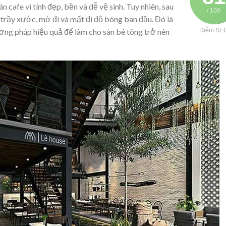
 cafe vì tính đẹp, bền và dễ vệ sinh. Tuy nhiên, sau
/ 100
ị trầy xước, mờ đi và mất đi độ bóng ban đầu. Đó là
ơng pháp hiệu quả để làm cho sàn bê tông trở nên
Điểm SE