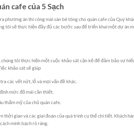
uán cafe của 5 Sạch
a phương án thi công mài sàn bê tông cho quán cafe của Quý khá
g tôi sẽ thực hiện đầy đủ các bước sau để triển khai một dự án m
, chúng tôi thực hiện một cuộc khảo sát cặn kẽ để đảm bảo sự hiể
Việc khảo sát sẽ giúp
tra các vết nứt, lỗ và mọi vấn đề khác.
định mức độ mài cần thiết.
ầu thẩm mỹ của chủ quán cafe.
thời gian và các giai đoạn của quá trình cụ thể chi tiết. Khách hà
 cách minh bạch rõ ràng.