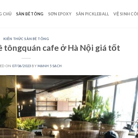
G CHỦ
SÀN BÊ TÔNG
SƠN EPOXY
SÂN PICKLEBALL
VỆ SINH C
KIẾN THỨC SÀN BÊ TÔNG
ê tôngquán cafe ở Hà Nội giá tốt
TED ON
07/06/2023
BY
MẠNH 5 SẠCH