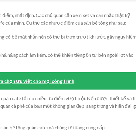
 điểm, nhất định. Các chủ quán cần xem xét và cân nhắc thật kỹ
afe của mình. Cụ thể các nhược điểm của sản bê tông như sau:
ng có bề mặt nhẵn nên có thể bị trơn trượt khi ướt, gây nguy hiể
khả năng cách âm kém, có thể khiến tiếng ồn từ bên ngoài lọt vào
a chọn ưu việt cho mọi công trình
 quán cafe tốt có nhiều ưu điểm vượt trội. Nếu được thiết kế và t
 quán cà phê của bạn một không gian đẹp, sang trọng và hiện đại, 
ài sàn bê tông quán cafe mà chúng tôi đang cung cấp