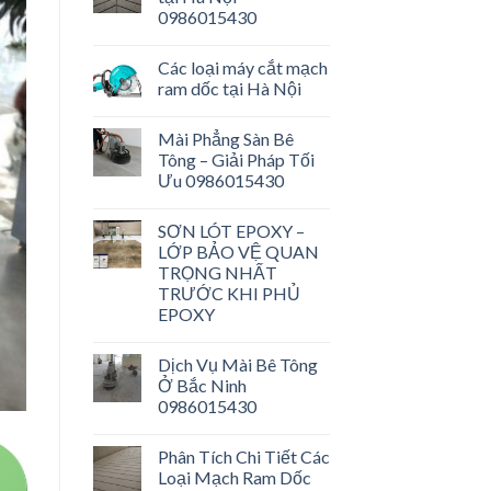
0986015430
Các loại máy cắt mạch
ram dốc tại Hà Nội
Mài Phẳng Sàn Bê
Tông – Giải Pháp Tối
Ưu 0986015430
SƠN LÓT EPOXY –
LỚP BẢO VỆ QUAN
TRỌNG NHẤT
TRƯỚC KHI PHỦ
EPOXY
Dịch Vụ Mài Bê Tông
Ở Bắc Ninh
0986015430
Phân Tích Chi Tiết Các
Loại Mạch Ram Dốc