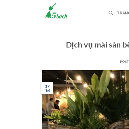
Skip
to
TRAN
content
Dịch vụ mài sàn b
POS
07
Th6