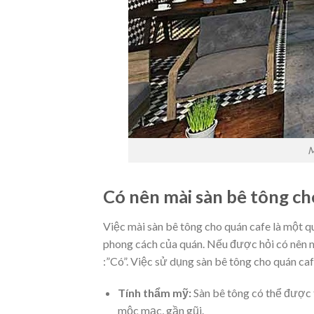
M
Có nên mài sàn bê tông c
Việc mài sàn bê tông cho quán cafe là một qu
phong cách của quán. Nếu được hỏi có nên mà
:”Có”. Việc sử dụng sàn bê tông cho quán ca
Tính thẩm mỹ:
Sàn bê tông có thể được t
mộc mạc, gần gũi.