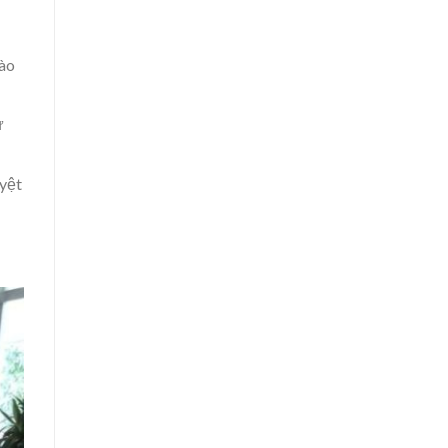
vào
ư
uyệt