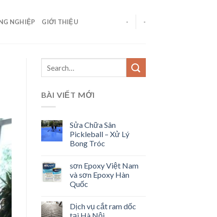
ÔNG NGHIỆP
GIỚI THIỆU
-
-
BÀI VIẾT MỚI
Sửa Chữa Sân
Pickleball – Xử Lý
Bong Tróc
sơn Epoxy Việt Nam
và sơn Epoxy Hàn
Quốc
Dịch vụ cắt ram dốc
tại Hà Nội