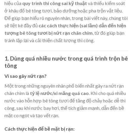
hiệu của
quy trình thi công sai kỹ thuật
và thiếu kiểm soát
ở khâu đổ bê tông tươi, bảo dưỡng hoặc pha trộn vật liệu.
Để giúp bạn hiểu rõ nguyên nhân, trong bài viết này, chúng tôi
sẽ liệt kê đầy đủ
các cách thực hiện (sai lầm) dẫn đến hiện
tượng bê tông tươi bị nứt rạn chân chim
, từ đó giúp bạn
tránh lặp lại và cải thiện chất lượng thi công.
1. Dùng quá nhiều nước trong quá trình trộn bê
tông
Vì sao gây nứt rạn?
Một trong những nguyên nhân phổ biến nhất gây ra nứt rạn
chân chim là
tỷ lệ nước/xi măng quá cao
. Khi cho quá nhiều
nước vào hỗn hợp bê tông tươi để tăng độ chảy hoặc dễ thi
công, sau khi nước bay hơi, thể tích giảm mạnh, dẫn đến bề
mặt co ngót và tạo vết rạn.
Cách thực hiện để bề mặt bị rạn: