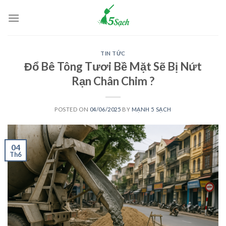
Skip
to
content
TIN TỨC
Đổ Bê Tông Tươi Bề Mặt Sẽ Bị Nứt
Rạn Chân Chim ?
POSTED ON
04/06/2025
BY
MẠNH 5 SẠCH
04
Th6