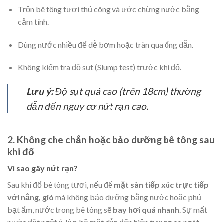
Trộn bê tông tươi thủ công và ước chừng nước bằng
cảm tính.
Dùng nước nhiều để dễ bơm hoặc tràn qua ống dẫn.
Không kiểm tra độ sụt (Slump test) trước khi đổ.
Lưu ý:
Độ sụt quá cao (trên 18cm) thường
dẫn đến nguy cơ nứt rạn cao.
2. Không che chắn hoặc bảo dưỡng bê tông sau
khi đổ
Vì sao gây nứt rạn?
Sau khi đổ bê tông tươi, nếu để
mặt sàn tiếp xúc trực tiếp
với nắng, gió
mà không bảo dưỡng bằng nước hoặc phủ
bạt ẩm, nước trong bê tông sẽ
bay hơi quá nhanh
. Sự mất
nước đột ngột ở lớp bề mặt dẫn đến hiện tượng co ngót