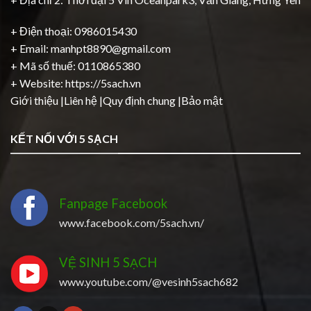
+ Điện thoại: 0986015430
+ Email: manhpt8890@gmail.com
+ Mã số thuế: 0110865380
+ Website:
https://5sach.vn
Giới thiệu
|
Liên hệ
|
Quy định chung
|
Bảo mật
KẾT NỐI VỚI 5 SẠCH
Fanpage Facebook
www.facebook.com/5sach.vn/
VỆ SINH 5 SẠCH
www.youtube.com/@vesinh5sach682