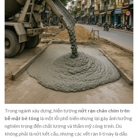
Trong ngành xây dựng, hiện tượng
nứt rạn chân chim trên
bề mặt bê tông
là một lỗi phổ biến nhưng lại gây ảnh hưởng
nghiêm trọng đến chất lượng và thẩm mỹ công trình. Dù
không phải là nứt kết cấu, nhưng các vết rạn li ti này là dấu