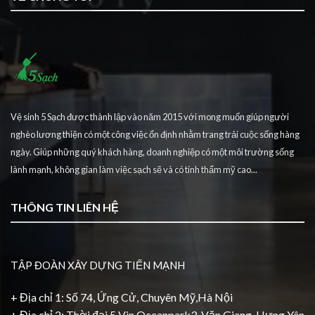
Vệ sinh 5 Sạch được thành lập vào năm 2015 với mong muốn giúp người
nghèo lương thiện có một công việc ổn định nhằm trang trải cuộc sống hàng
ngày. Giúp những quý khách hàng, doanh nghiệp có một môi trường sống
lành mạnh, không gian làm việc sạch sẽ và có tính thẩm mỹ cao...
THÔNG TIN LIÊN HỆ
TẬP ĐOÀN XÂY DỰNG TIẾN MẠNH
+ Địa chỉ 1: Số 74, Ứng Cử, Chuyên Mỹ,Hà Nội
+ Địa chỉ 2: Thời đại 5 Vin Oceanpark3, Văn Giang, Hưng Yên