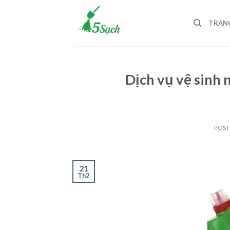
Skip
to
TRAN
content
Dịch vụ vệ sinh 
POS
21
Th2