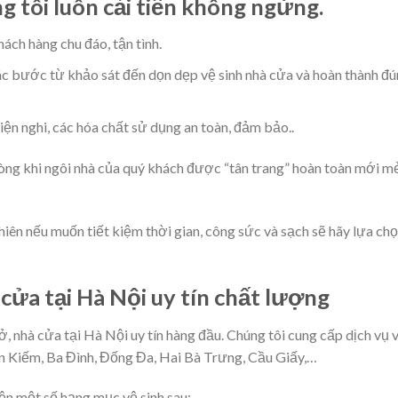
g tôi luôn cải tiến không ngừng.
ách hàng chu đáo, tận tình.
ác bước từ khảo sát đến dọn dẹp vệ sinh nhà cửa và hoàn thành đ
tiện nghi, các hóa chất sử dụng an toàn, đảm bảo..
lòng khi ngôi nhà của quý khách được “tân trang” hoàn toàn mới m
hiên nếu muốn tiết kiệm thời gian, công sức và sạch sẽ hãy lựa ch
 cửa tại Hà Nội uy tín chất lượng
ở, nhà cửa tại Hà Nội uy tín hàng đầu. Chúng tôi cung cấp dịch vụ 
àn Kiếm, Ba Đình, Đống Đa, Hai Bà Trưng, Cầu Giấy,…
iện một số hạng mục vệ sinh sau: