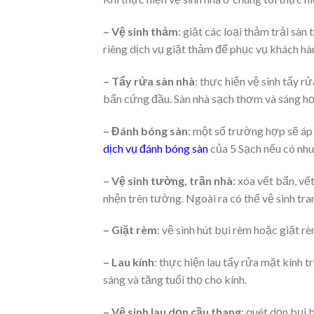
– Vệ sinh thảm
: giặt các loại thảm trải sàn
riêng dịch vụ giặt thảm để phục vụ khách hà
– Tẩy rửa sàn nhà
: thực hiện vệ sinh tẩy r
bẩn cứng đầu. Sàn nhà sạch thơm và sáng hơ
– Đánh bóng sàn
: một số trường hợp sẽ áp
dịch vụ đánh bóng sàn
của 5 Sạch nếu có nhu
– Vệ sinh tường, trần nhà
: xóa vết bẩn, v
nhện trên tường. Ngoài ra có thể vệ sinh tra
– Giặt rèm
: vệ sinh hút bụi rèm hoặc giặt 
– Lau kính
: thực hiện lau tẩy rửa mặt kính t
sáng và tăng tuổi thọ cho kính.
– Vệ sinh lau dọn cầu thang
: quét dọn bụi 