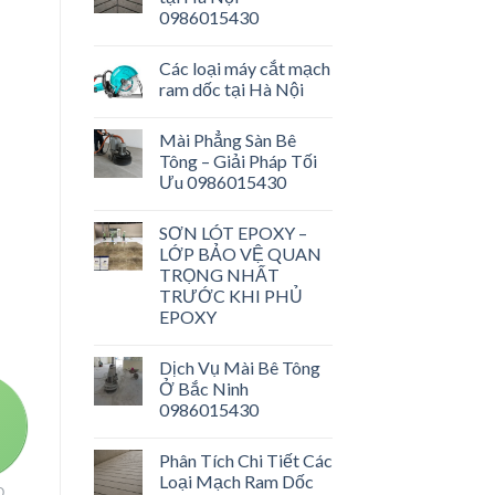
0986015430
Các loại máy cắt mạch
ram dốc tại Hà Nội
Mài Phẳng Sàn Bê
Tông – Giải Pháp Tối
Ưu 0986015430
SƠN LÓT EPOXY –
LỚP BẢO VỆ QUAN
TRỌNG NHẤT
TRƯỚC KHI PHỦ
EPOXY
Dịch Vụ Mài Bê Tông
Ở Bắc Ninh
0986015430
Phân Tích Chi Tiết Các
Loại Mạch Ram Dốc
O