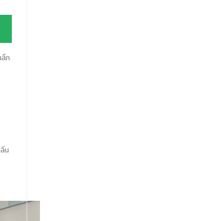
uẩn
nấu