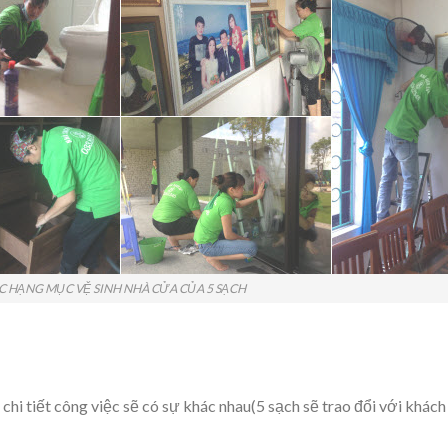
C HẠNG MỤC VỆ SINH NHÀ CỬA CỦA 5 SẠCH
chi tiết công việc sẽ có sự khác nhau(5 sạch sẽ trao đổi với khách