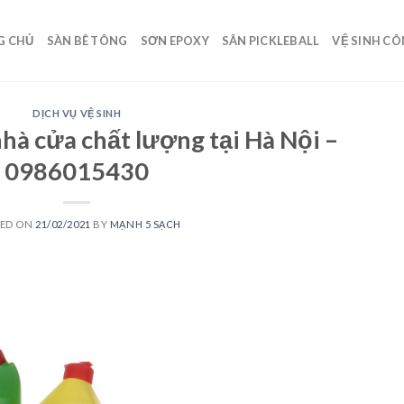
G CHỦ
SÀN BÊ TÔNG
SƠN EPOXY
SÂN PICKLEBALL
VỆ SINH C
DỊCH VỤ VỆ SINH
nhà cửa chất lượng tại Hà Nội –
0986015430
TED ON
21/02/2021
BY
MẠNH 5 SẠCH