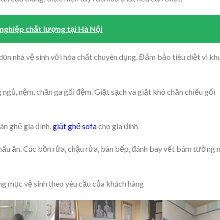
nghiệp chất lượng tại Hà Nội
 dọn nhà vệ sinh với hóa chất chuyên dụng. Đảm bảo tiêu diệt vi kh
g ngủ, nệm, chăn ga gối đệm. Giặt sạch và giặt khô chăn chiếu gối
àn ghế gia đình,
giặt ghế sofa
cho gia đình
 nấu ăn. Các bồn rửa, chậu rửa, bàn bếp, đánh bay vết bám tường 
ạng mục vệ sinh theo yêu cầu của khách hàng