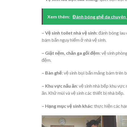
Xem thêm:
Đánh bóng ghế da chuyên 
– Vệ sinh toilet nhà vệ sinh
: đánh bóng lau
bám bẩn nguy hiểm ở nhà vệ sinh.
– Giặt nệm, chăn ga gối đệm
: vệ sinh phòn
đệm.
– Bàn ghế
: vệ sinh bụi bẩn mảng bám trên b
– Khu vực nấu ăn
: vệ sinh nhà bếp khu vực
ăn. Khử mùi và vệ sinh các thiết bị nhà bếp.
– Hạng mục vệ sinh khác
: thực hiện các h