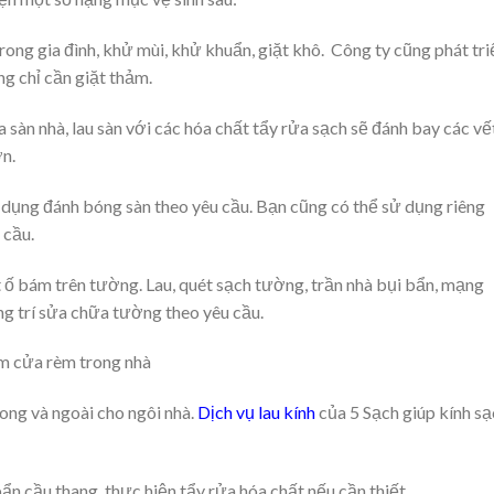
 trong gia đình, khử mùi, khử khuẩn, giặt khô. Công ty cũng phát tri
ng chỉ cần giặt thảm.
ửa sàn nhà, lau sàn với các hóa chất tẩy rửa sạch sẽ đánh bay các vế
n.
 dụng đánh bóng sàn theo yêu cầu. Bạn cũng có thể sử dụng riêng
 cầu.
ết ố bám trên tường. Lau, quét sạch tường, trần nhà bụi bẩn, mạng
ng trí sửa chữa tường theo yêu cầu.
rèm cửa rèm trong nhà
rong và ngoài cho ngôi nhà.
Dịch vụ lau kính
của 5 Sạch giúp kính sạ
bẩn cầu thang, thực hiện tẩy rửa hóa chất nếu cần thiết.