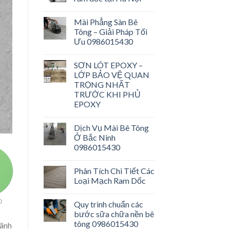
Mài Phẳng Sàn Bê
Tông – Giải Pháp Tối
Ưu 0986015430
SƠN LÓT EPOXY –
LỚP BẢO VỆ QUAN
TRỌNG NHẤT
TRƯỚC KHI PHỦ
EPOXY
Dịch Vụ Mài Bê Tông
Ở Bắc Ninh
0986015430
Phân Tích Chi Tiết Các
Loại Mạch Ram Dốc
O
Quy trình chuẩn các
bước sữa chữa nền bê
tông 0986015430
rãnh