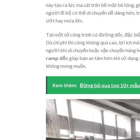
này tạo ra lực ma sát trên bề mặt bê tông, g
người đi bộ có thể di chuyển dễ dàng hơn, t
ướt hay mưa lớn.
Tại một số công trình có đường dốc, đặc biệ
Dù chi phí thi công không quá cao, lợi ích m
người khi di chuyển hoặc vận chuyển hàng h
ramp dốc
giúp bạn an tâm hơn khi sử dụng 
không mong muốn.
Xem thêm:
Đừng bỏ qua top 10+ mẫu 