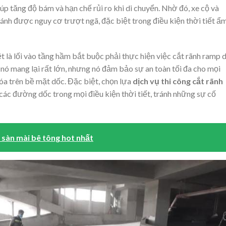
iúp tăng độ bám và hạn chế rủi ro khi di chuyển. Nhờ đó, xe cộ và
ránh được nguy cơ trượt ngã, đặc biệt trong điều kiện thời tiết ẩ
t là lối vào tầng hầm bắt buộc phải thực hiện việc cắt rãnh ramp 
à nó mang lại rất lớn, nhưng nó đảm bảo sự an toàn tối đa cho mọi
óa trên bề mặt dốc. Đặc biệt, chọn lựa
dịch vụ thi công cắt rãnh
các đường dốc trong mọi điều kiện thời tiết, tránh những sự cố
sàn mài bê tông hot nhất