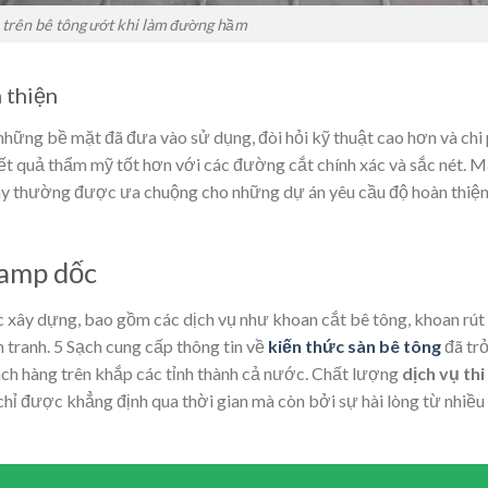
 trên bê tông ướt khi làm đường hầm
 thiện
 những bề mặt đã đưa vào sử dụng, đòi hỏi kỹ thuật cao hơn và chi 
 kết quả thẩm mỹ tốt hơn với các đường cắt chính xác và sắc nét. 
ày thường được ưa chuộng cho những dự án yêu cầu độ hoàn thiệ
ramp dốc
c xây dựng, bao gồm các dịch vụ như khoan cắt bê tông, khoan rút 
 tranh. 5 Sạch cung cấp thông tin về
kiến thức sàn bê tông
đã tr
ách hàng trên khắp các tỉnh thành cả nước. Chất lượng
dịch vụ thi
chỉ được khẳng định qua thời gian mà còn bởi sự hài lòng từ nhiều