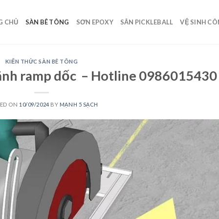
G CHỦ
SÀN BÊ TÔNG
SƠN EPOXY
SÂN PICKLEBALL
VỆ SINH C
KIẾN THỨC SÀN BÊ TÔNG
 rãnh ramp dốc – Hotline 0986015430
TED ON
10/09/2024
BY
MẠNH 5 SẠCH