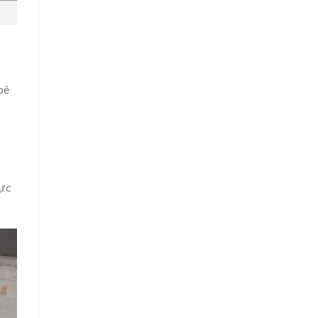
bê
hực